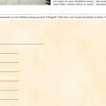
U
ng
g Tours
ns & Events
y