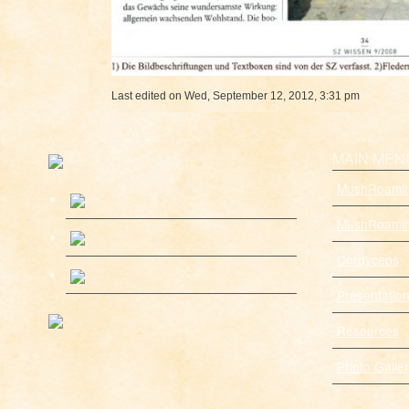
Last edited on Wed, September 12, 2012, 3:31 pm
MAIN MEN
MushRoami
MushRoamin
Cordyceps
Presentatio
Resources
Photo Galler