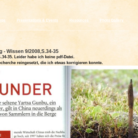
Skip to main content
eps
Presentations & Events
Resources
Photo Gallery
 - Wissen 9/2008,S.34-35
34-35. Leider habe ich keine pdf-Datei.
cherche reingesetzt, die ich etwas korrigieren konnte.