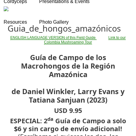
Cordyceps
Presentations & Events
Skip to main content
Resources
Photo Gallery
Guia_de_hongos_amazónicos
ENGLISH LANGUAGE VERSION of this Field Guide
Link to our
Colombia Mushroaming Tour
Guía de Campo de los
Macrohongos de la Regi
ó
n
Amazónica
de Daniel Winkler, Larry Evans y
Tatiana Sanjuan (2023)
USD 9.95
da
ESPECIAL: 2
Guía de Campo a solo
$6 y sin cargo de envío adicional!